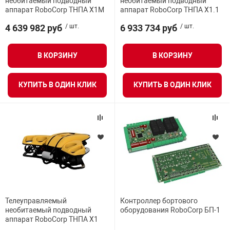
необитаемый подводный
необитаемый подводный
аппарат RoboCorp ТНПА Х1М
аппарат RoboCorp ТНПА Х1.1
нтроля управления
4 639 982 руб
/ шт.
6 933 734 руб
/ шт.
ВСЕ ФИЛЬТРЫ
ниторинга и аналитики
В КОРЗИНУ
В КОРЗИНУ
ии объектов
сти
КУПИТЬ В ОДИН КЛИК
КУПИТЬ В ОДИН КЛИК
раны периметра
ектропитания
оборудование
Телеуправляемый
Контроллер бортового
 и экипировка
необитаемый подводный
оборудования RoboCorp БП-1
аппарат RoboCorp ТНПА Х1