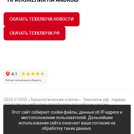
СКАЧАТЬ ТЕХКЛЮЧИ.НОВОСТИ
СКАЧАТЬ ТЕХКЛЮЧИ.РФ
2026 © ООО «Технологические ключи» - Техключи.рф - первая
отраслевая цифровая платформа российских систем
безопасности.
Этот сайт собирает cookie-файлы, данные об IP-адресе и
Проект
Группы ФТК
местоположении пользователей. Дальнейшее
Публичная оферта
использование сайта означает ваше согласие на
обработку таких данных.
Политика конфиденциальности