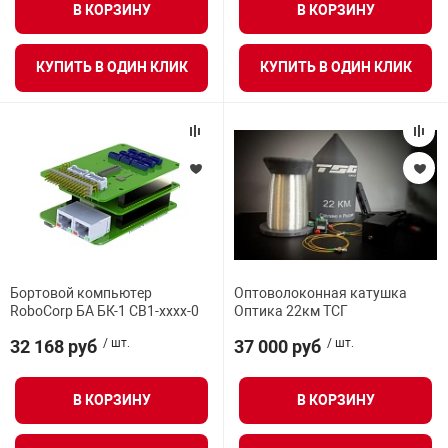
В КОРЗИНУ
В КОРЗИНУ
арная безопасность
КУПИТЬ В ОДИН КЛИК
КУПИТЬ В ОДИН КЛИК
ищенное оборудование
питания
повещения
Бортовой компьютер
Оптоволоконная катушка
RoboCorp БА БК-1 CB1-хххх-0
Оптика 22км ТСГ
32 168 руб
/ шт.
37 000 руб
/ шт.
В КОРЗИНУ
В КОРЗИНУ