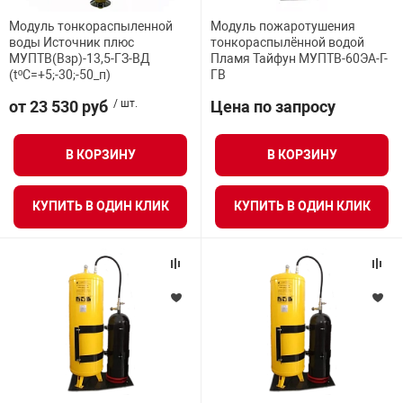
я техника
Модуль тонкораспыленной
Модуль пожаротушения
воды Источник плюс
тонкораспылённой водой
МУПТВ(Взр)-13,5-ГЗ-ВД
Пламя Тайфун МУПТВ-60ЭА-Г-
ые автомобили
(tºC=+5;-30;-50_п)
ГВ
от 23 530 руб
/ шт.
Цена по запросу
защиты информации
В КОРЗИНУ
В КОРЗИНУ
КУПИТЬ В ОДИН КЛИК
КУПИТЬ В ОДИН КЛИК
нная техника
е средства охраны
ые ключи
жарные сигнализации