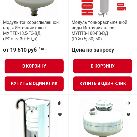
Средства инди
Табло взрыво
Масса модуля полная (без ОТВ)
металлоконструкции
Модуль тонкораспыленной
Модуль тонкораспыленной
Стволы пожар
Термошкафы в
Оъем баллона для хранения газа-вытеснителя
воды Источник плюс
воды Источник плюс
вные решения
МУПТВ-13,5-ГЗ-ВД
МУПТВ-100-ГЗ-ВД
(tºC=+5;-30;-50_п)
(tºC=+5;-30;-50)
Объем корпуса
Узлы стыковоч
от 19 610 руб
/ шт.
Цена по запросу
нная безопасность
Масса воды, заправляемая в сосуд
Установки рас
В КОРЗИНУ
В КОРЗИНУ
Продолжительность действия в диапазоне
Шкафы пожарн
КУПИТЬ В ОДИН КЛИК
КУПИТЬ В ОДИН КЛИК
температур окружающей среды, с
Щиты пожарны
Вместимость сосуда
ные установки
ное оборудование