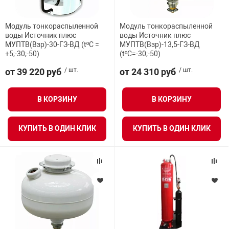
нтроля управления
Модуль тонкораспыленной
Модуль тонкораспыленной
воды Источник плюс
воды Источник плюс
МУПТВ(Взр)-30-ГЗ-ВД (tºC =
МУПТВ(Взр)-13,5-ГЗ-ВД
+5;-30;-50)
(tºC=-30;-50)
ниторинга и аналитики
ии объектов
от 39 220 руб
/ шт.
от 24 310 руб
/ шт.
сти
В КОРЗИНУ
В КОРЗИНУ
раны периметра
КУПИТЬ В ОДИН КЛИК
КУПИТЬ В ОДИН КЛИК
ектропитания
оборудование
 и экипировка