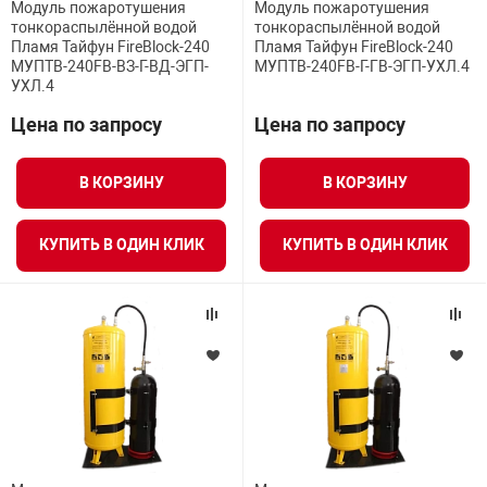
Модуль пожаротушения
Модуль пожаротушения
тонкораспылённой водой
тонкораспылённой водой
Пламя Тайфун FireBlock-240
Пламя Тайфун FireBlock-240
арная безопасность
МУПТВ-240FB-ВЗ-Г-ВД-ЭГП-
МУПТВ-240FB-Г-ГВ-ЭГП-УХЛ.4
УХЛ.4
Цена по запросу
Цена по запросу
ищенное оборудование
В КОРЗИНУ
В КОРЗИНУ
питания
КУПИТЬ В ОДИН КЛИК
КУПИТЬ В ОДИН КЛИК
повещения