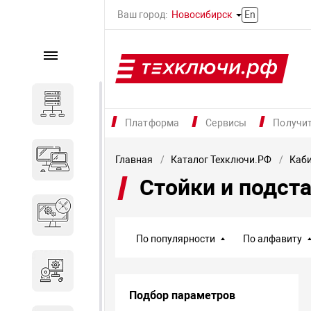
Ваш город:
Новосибирск
En
Каталог
Серверное оборудование
Платформа
Сервисы
Получи
Компьютеры и ноутбуки
Главная
Каталог Техключи.РФ
Каб
Стойки и подст
Комплектующие для
вычислительного
оборудования
По популярности
По алфавиту
Программное обеспечение
Подбор параметров