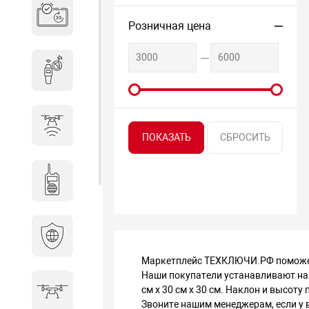
Система бронирования
переговорных
Розничная цена
Досмотровое оборудование
Защита от БПЛА
Радиостанции
Кибербезопасность
Маркетплейс ТЕХКЛЮЧИ.РФ поможет 
Наши покупатели устанавливают на 
см х 30 см х 30 см. Наклон и высот
БПА
Звоните нашим менеджерам, если у в