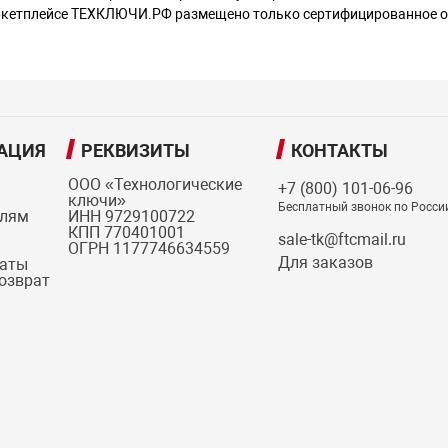
ркетплейсе ТЕХКЛЮЧИ.РФ размещено только сертифицированное об
АЦИЯ
РЕКВИЗИТЫ
КОНТАКТЫ
ООО «Технологические
+7 (800) 101-06-96
ключи»
Бесплатный звонок по Росси
елям
ИНН 9729100722
КПП 770401001
sale-tk@ftcmail.ru
ОГРН 1177746634559
Для заказов
латы
возврат