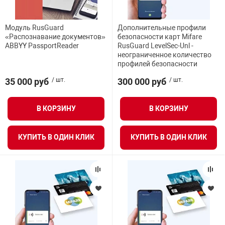
Средства инди
Табло взрыво
металлоконструкции
Модуль RusGuard
Дополнительные профили
«Распознавание документов»
безопасности карт Mifare
Стволы пожар
Термошкафы в
ABBYY PassportReader
RusGuard LevelSec-Unl -
вные решения
неограниченное количество
профилей безопасности
Узлы стыковоч
35 000 руб
/ шт.
300 000 руб
/ шт.
нная безопасность
Установки рас
В КОРЗИНУ
В КОРЗИНУ
Шкафы пожарн
КУПИТЬ В ОДИН КЛИК
КУПИТЬ В ОДИН КЛИК
Щиты пожарны
ные установки
ное оборудование