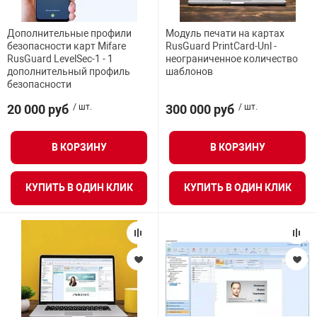
я техника
Дополнительные профили
Модуль печати на картах
безопасности карт Mifare
RusGuard PrintCard-Unl -
ые автомобили
RusGuard LevelSec-1 - 1
неограниченное количество
дополнительный профиль
шаблонов
безопасности
защиты информации
20 000 руб
/ шт.
300 000 руб
/ шт.
В КОРЗИНУ
В КОРЗИНУ
нная техника
КУПИТЬ В ОДИН КЛИК
КУПИТЬ В ОДИН КЛИК
е средства охраны
ые ключи
жарные сигнализации