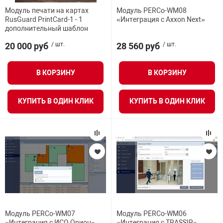
Модуль печати на картах
Модуль PERCo-WM08
RusGuard PrintCard-1 - 1
«Интеграция с Axxon Next»
дополнительный шаблон
20 000 руб
/ шт.
28 560 руб
/ шт.
В КОРЗИНУ
В КОРЗИНУ
КУПИТЬ В ОДИН КЛИК
КУПИТЬ В ОДИН КЛИК
Модуль PERCo-WM07
Модуль PERCo-WM06
«Интеграция с ИСО Орион»
«Интеграция с TRASSIR»