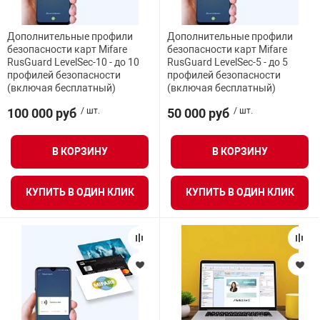
нтроля управления
Дополнительные профили
Дополнительные профили
безопасности карт Mifare
безопасности карт Mifare
RusGuard LevelSec-10 - до 10
RusGuard LevelSec-5 - до 5
профилей безопасности
профилей безопасности
ниторинга и аналитики
(включая бесплатный)
(включая бесплатный)
ии объектов
сти
100 000 руб
/ шт.
50 000 руб
/ шт.
раны периметра
В КОРЗИНУ
В КОРЗИНУ
КУПИТЬ В ОДИН КЛИК
КУПИТЬ В ОДИН КЛИК
ектропитания
оборудование
 и экипировка