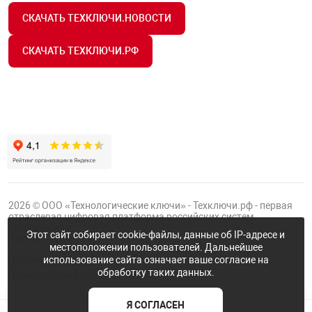
СКАЧАТЬ ТЕХКЛЮЧИ.НОВОСТИ
СКАЧАТЬ ТЕХКЛЮЧИ.РФ
2026 © ООО «Технологические ключи» - Техключи.рф - первая
отраслевая цифровая платформа российских систем
безопасности.
Этот сайт собирает cookie-файлы, данные об IP-адресе и
Проект
Группы ФТК
местоположении пользователей. Дальнейшее
Публичная оферта
использование сайта означает ваше согласие на
обработку таких данных.
Политика конфиденциальности
Я СОГЛАСЕН