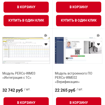
В КОРЗИНУ
В КОРЗИНУ
КУПИТЬ В ОДИН КЛИК
КУПИТЬ В ОДИН КЛИК
Модуль PERCo-WM03
Модуль встроенного ПО
«Интеграция с 1С»
PERCo-WME02
«Верификация»
32 742 руб
/ шт.
22 265 руб
/ шт.
В КОРЗИНУ
В КОРЗИНУ