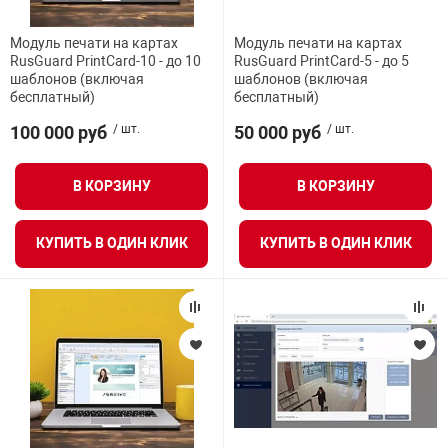
Модуль печати на картах
Модуль печати на картах
арная безопасность
RusGuard PrintCard-10 - до 10
RusGuard PrintCard-5 - до 5
шаблонов (включая
шаблонов (включая
бесплатный)
бесплатный)
ищенное оборудование
100 000 руб
/ шт.
50 000 руб
/ шт.
питания
В КОРЗИНУ
В КОРЗИНУ
КУПИТЬ В ОДИН КЛИК
КУПИТЬ В ОДИН КЛИК
повещения