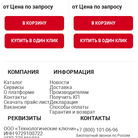
орудование
Прочее оборуд
Оборудования д
взрывозащищё
напряжением 2
от Цена по запросу
от Цена по запросу
Товарные весы
видеонаблюде
Турникеты
пожаротушени
истическое
Оповещатели с
Стабилизаторы
В КОРЗИНУ
В КОРЗИНУ
Торговые весы
ие
Пульты управл
Шлагбаумы
Оборудования д
взрывозащищё
пожаротушени
КУПИТЬ В ОДИН КЛИК
КУПИТЬ В ОДИН КЛИК
Структурирова
Фасовочные ве
еское оборудование
Термокожухи
Шлюзовые каб
Оповещатели с
Система
Огнетушители
взрывозащищё
иссионные
Термошкафы
Электронные 
КОМПАНИЯ
ИНФОРМАЦИЯ
тры
Рукава пожарн
Посты взрыво
Каталог
Новости
Сервисы
Доставка
О платформе
Производителям
овое оборудование
Сигнально-осв
Приборы приём
Контакты
Получить КП
приборы
взрывозащищё
Скачать прайс-лист
Декларация
Вакансии
Способы оплаты
ическое оборудование
Гарантия и возврат
РЕКВИЗИТЫ
КОНТАКТЫ
Средства защи
Системы видео
дыхания
взрывозащище
ООО «Технологические ключи»
+7 (800) 101-06-96
ИНН 9729100722
Бесплатный звонок по России