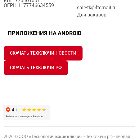
КПП 770401001
ОГРН 1177746634559
Средства инди
Табло взрыво
sale-tk@ftcmail.ru
металлоконструкции
Для заказов
Стволы пожар
Термошкафы в
вные решения
ПРИЛОЖЕНИЯ НА ANDROID
Узлы стыковоч
нная безопасность
СКАЧАТЬ ТЕХКЛЮЧИ.НОВОСТИ
Установки рас
СКАЧАТЬ ТЕХКЛЮЧИ.РФ
Шкафы пожарн
Щиты пожарны
ные установки
ное оборудование
2026 © ООО «Технологические ключи» - Техключи.рф - первая