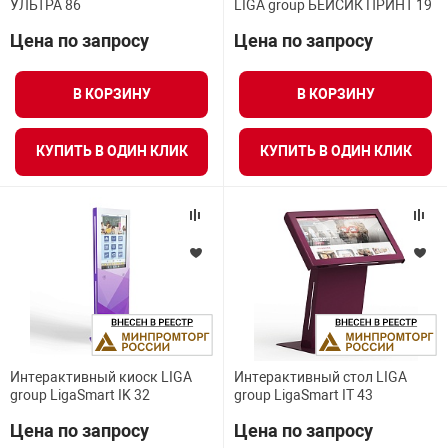
УЛЬТРА 86
LIGA group БЕЙСИК ПРИНТ 19
Средства инди
Табло взрыво
Процессор
металлоконструкции
Цена по запросу
Цена по запросу
Стволы пожар
Термошкафы в
Цвет
В КОРЗИНУ
В КОРЗИНУ
вные решения
Максимальный объем оперативной памяти
Узлы стыковоч
КУПИТЬ В ОДИН КЛИК
КУПИТЬ В ОДИН КЛИК
нная безопасность
Семейство процессоров
Установки рас
Сенсор
Шкафы пожарн
Камера
Щиты пожарны
ные установки
Программное обеспечение
Интерактивный киоск LIGA
Интерактивный стол LIGA
group LigaSmart IK 32
group LigaSmart IT 43
ное оборудование
Цена по запросу
Цена по запросу