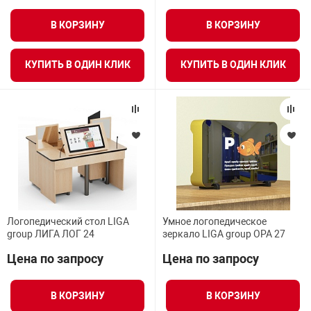
нтроля управления
В КОРЗИНУ
В КОРЗИНУ
ВСЕ ФИЛЬТРЫ
КУПИТЬ В ОДИН КЛИК
КУПИТЬ В ОДИН КЛИК
ниторинга и аналитики
ии объектов
сти
раны периметра
ектропитания
Логопедический стол LIGA
Умное логопедическое
оборудование
group ЛИГА ЛОГ 24
зеркало LIGA group ОРА 27
Цена по запросу
Цена по запросу
 и экипировка
В КОРЗИНУ
В КОРЗИНУ