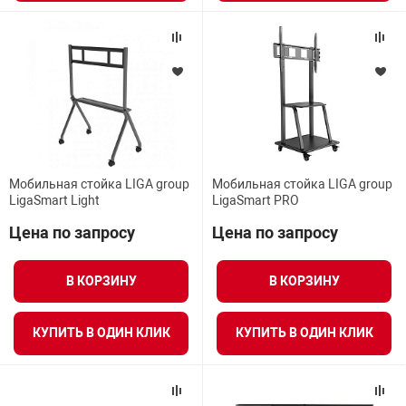
арная безопасность
ищенное оборудование
питания
Мобильная стойка LIGA group
Мобильная стойка LIGA group
LigaSmart Light
LigaSmart PRO
повещения
Цена по запросу
Цена по запросу
В КОРЗИНУ
В КОРЗИНУ
КУПИТЬ В ОДИН КЛИК
КУПИТЬ В ОДИН КЛИК