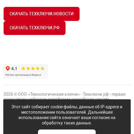
СКАЧАТЬ ТЕХКЛЮЧИ.НОВОСТИ
СКАЧАТЬ ТЕХКЛЮЧИ.РФ
2026 © ООО «Технологические ключи» - Техключи.рф - первая
отраслевая цифровая платформа российских систем
безопасности.
Этот сайт собирает cookie-файлы, данные об IP-адресе и
Проект
Группы ФТК
местоположении пользователей. Дальнейшее
Публичная оферта
использование сайта означает ваше согласие на
обработку таких данных.
Политика конфиденциальности