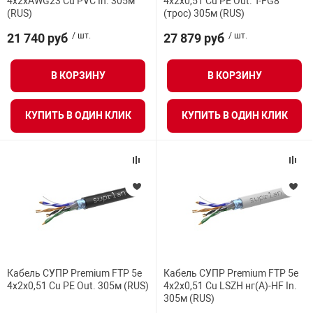
4x2xAWG23 Cu PVC In. 305м
4x2x0,51 Cu PE Out. T-FG8
(RUS)
(трос) 305м (RUS)
нтроля управления
21 740 руб
/ шт.
27 879 руб
/ шт.
ВСЕ ФИЛЬТРЫ
ниторинга и аналитики
В КОРЗИНУ
В КОРЗИНУ
ии объектов
сти
КУПИТЬ В ОДИН КЛИК
КУПИТЬ В ОДИН КЛИК
раны периметра
ектропитания
оборудование
Кабель СУПР Premium FTP 5e
Кабель СУПР Premium FTP 5e
 и экипировка
4x2x0,51 Cu PE Out. 305м (RUS)
4x2x0,51 Cu LSZH нг(А)-HF In.
305м (RUS)