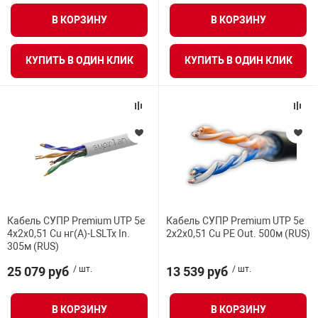
В КОРЗИНУ
В КОРЗИНУ
арная безопасность
КУПИТЬ В ОДИН КЛИК
КУПИТЬ В ОДИН КЛИК
ищенное оборудование
питания
повещения
Кабель СУПР Premium UTP 5e
Кабель СУПР Premium UTP 5e
4x2x0,51 Cu нг(А)-LSLTx In.
2x2x0,51 Cu PE Out. 500м (RUS)
305м (RUS)
25 079 руб
/ шт.
13 539 руб
/ шт.
В КОРЗИНУ
В КОРЗИНУ