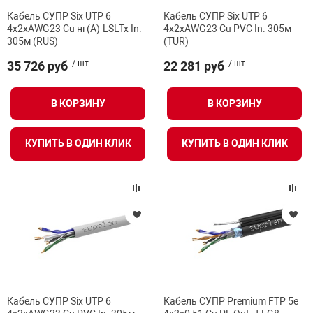
Средства инди
Табло взрыво
Кабель СУПР Six UTP 6
Кабель СУПР Six UTP 6
Тип
металлоконструкции
4x2xAWG23 Cu нг(А)-LSLTx In.
4x2xAWG23 Cu PVC In. 305м
305м (RUS)
(TUR)
Стволы пожар
Термошкафы в
Форм-фактор
35 726 руб
/ шт.
22 281 руб
/ шт.
вные решения
Цвет
Узлы стыковоч
В КОРЗИНУ
В КОРЗИНУ
нная безопасность
Тепловыделение, макс.
КУПИТЬ В ОДИН КЛИК
КУПИТЬ В ОДИН КЛИК
Установки рас
Тип интерфейса
Шкафы пожарн
Температура
Щиты пожарны
ные установки
Экран
ное оборудование
Кабель СУПР Six UTP 6
Кабель СУПР Premium FTP 5e