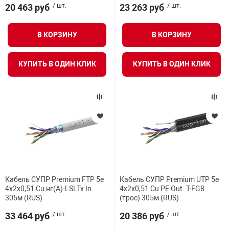
я техника
20 463 руб
/ шт.
23 263 руб
/ шт.
В КОРЗИНУ
В КОРЗИНУ
ые автомобили
КУПИТЬ В ОДИН КЛИК
КУПИТЬ В ОДИН КЛИК
защиты информации
нная техника
е средства охраны
Кабель СУПР Premium FTP 5e
Кабель СУПР Premium UTP 5e
4x2x0,51 Cu нг(А)-LSLTx In.
4x2x0,51 Cu PE Out. T-FG8
ые ключи
305м (RUS)
(трос) 305м (RUS)
33 464 руб
/ шт.
20 386 руб
/ шт.
жарные сигнализации