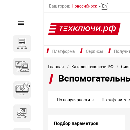
Ваш город:
Новосибирск
En
Каталог
Серверное оборудование
Платформа
Сервисы
Получи
Компьютеры и ноутбуки
Главная
Каталог Техключи.РФ
Сис
Вспомогательн
Комплектующие для
вычислительного
оборудования
По популярности
По алфавиту
Программное обеспечение
Подбор параметров