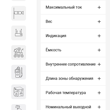
Максимальный ток
Видеонаблюдение
Вес
Сетевое оборудование
Индикация
Антитеррористическое
Ёмкость
оборудование
Внутреннее сопротивление
Дозиметрическое
оборудование
Длина зоны обнаружения
Атомно-эмиссионные
Рабочая температура
спектрометры
Номинальный выходной