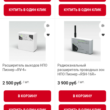
КУПИТЬ В ОДИН КЛИК
КУПИТЬ В ОДИН КЛИК
арная безопасность
ищенное оборудование
питания
повещения
Расширитель выходов НПО
Радиоканальный
Пионер «RV-4»
расширитель проводных зон
НПО Пионер «RSH-16R»
2 500 руб
/ шт.
3 900 руб
/ шт.
В КОРЗИНУ
В КОРЗИНУ