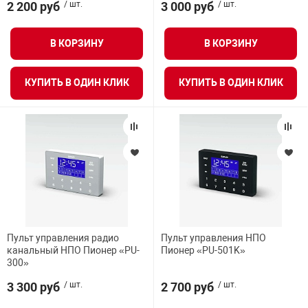
2 200 руб
/ шт.
3 000 руб
/ шт.
нтроля управления
ВСЕ ФИЛЬТРЫ
В КОРЗИНУ
В КОРЗИНУ
ниторинга и аналитики
КУПИТЬ В ОДИН КЛИК
КУПИТЬ В ОДИН КЛИК
ии объектов
сти
раны периметра
ектропитания
оборудование
Пульт управления радио
Пульт управления НПО
канальный НПО Пионер «PU-
Пионер «PU-501K»
300»
 и экипировка
3 300 руб
/ шт.
2 700 руб
/ шт.