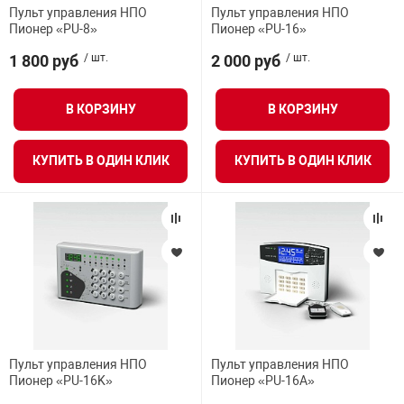
Пульт управления НПО
Пульт управления НПО
Тип интерфейса
Средства инди
Табло взрыво
Пионер «PU-8»
Пионер «PU-16»
металлоконструкции
1 800 руб
/ шт.
2 000 руб
/ шт.
Объем буфера
Стволы пожар
Термошкафы в
вные решения
В КОРЗИНУ
В КОРЗИНУ
Ёмкость
Узлы стыковоч
нная безопасность
КУПИТЬ В ОДИН КЛИК
КУПИТЬ В ОДИН КЛИК
Клавиатура
Установки рас
Индикация режима работы
Шкафы пожарн
Напряжение питания от аккумулятора
Щиты пожарны
ные установки
Батарея
Пульт управления НПО
Пульт управления НПО
ное оборудование
Пионер «PU-16K»
Пионер «PU-16A»