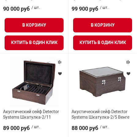
нтроля управления
90 000 руб
/ шт.
99 900 руб
/ шт.
В КОРЗИНУ
В КОРЗИНУ
ниторинга и аналитики
ии объектов
КУПИТЬ В ОДИН КЛИК
КУПИТЬ В ОДИН КЛИК
сти
раны периметра
ектропитания
оборудование
Акустический сейф Detector
Акустический сейф Detector
Systems Шкатулка-2/11
Systems Шкатулка-2/5 Венге
 и экипировка
89 000 руб
/ шт.
88 000 руб
/ шт.