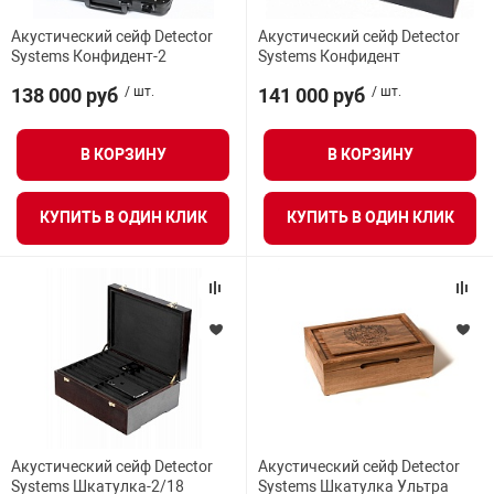
Средства инди
Табло взрыво
Акустический сейф Detector
Акустический сейф Detector
металлоконструкции
Systems Конфидент-2
Systems Конфидент
Стволы пожар
Термошкафы в
138 000 руб
/ шт.
141 000 руб
/ шт.
вные решения
В КОРЗИНУ
В КОРЗИНУ
Узлы стыковоч
нная безопасность
КУПИТЬ В ОДИН КЛИК
КУПИТЬ В ОДИН КЛИК
Установки рас
Шкафы пожарн
Щиты пожарны
ные установки
ное оборудование
Акустический сейф Detector
Акустический сейф Detector
Systems Шкатулка-2/18
Systems Шкатулка Ультра