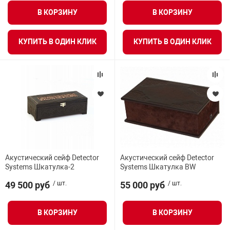
я техника
В КОРЗИНУ
В КОРЗИНУ
ые автомобили
КУПИТЬ В ОДИН КЛИК
КУПИТЬ В ОДИН КЛИК
защиты информации
нная техника
Акустический сейф Detector
Акустический сейф Detector
е средства охраны
Systems Шкатулка-2
Systems Шкатулка BW
49 500 руб
/ шт.
55 000 руб
/ шт.
ые ключи
В КОРЗИНУ
В КОРЗИНУ
жарные сигнализации