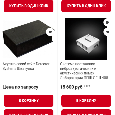
КУПИТЬ В ОДИН КЛИК
КУПИТЬ В ОДИН КЛИК
арная безопасность
ищенное оборудование
питания
повещения
Акустический сейф Detector
Система постановки
Systems Шкатулка
виброакустических и
акустических помех
Лаборатория ППШ ЛГШ-408
Цена по запросу
15 600 руб
/ шт.
В КОРЗИНУ
В КОРЗИНУ