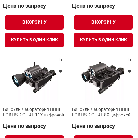
Цена по запросу
Цена по запросу
нтроля управления
В КОРЗИНУ
В КОРЗИНУ
ниторинга и аналитики
ии объектов
КУПИТЬ В ОДИН КЛИК
КУПИТЬ В ОДИН КЛИК
сти
раны периметра
ектропитания
оборудование
Бинокль Лаборатория ППШ
Бинокль Лаборатория ППШ
FORTIS DIGITAL 11X цифровой
FORTIS DIGITAL 8X цифровой
 и экипировка
Цена по запросу
Цена по запросу