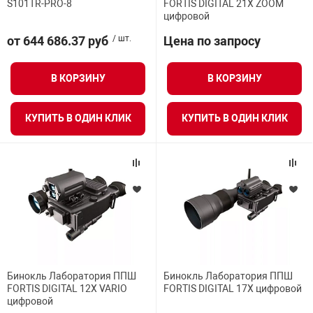
S101TR-PRO-8
FORTIS DIGITAL 21X ZOOM
Средства инди
Табло взрыво
цифровой
металлоконструкции
Длина волны
от 644 686.37 руб
/ шт.
Цена по запросу
Стволы пожар
Термошкафы в
вные решения
Батарея
В КОРЗИНУ
В КОРЗИНУ
Узлы стыковоч
нная безопасность
Мощность излучения
КУПИТЬ В ОДИН КЛИК
КУПИТЬ В ОДИН КЛИК
Установки рас
Время работы
Шкафы пожарн
Щиты пожарны
ные установки
Бинокль Лаборатория ППШ
Бинокль Лаборатория ППШ
ное оборудование
FORTIS DIGITAL 12X VARIO
FORTIS DIGITAL 17X цифровой
цифровой