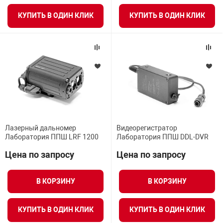
КУПИТЬ В ОДИН КЛИК
КУПИТЬ В ОДИН КЛИК
арная безопасность
ищенное оборудование
питания
повещения
Лазерный дальномер
Видеорегистратор
Лаборатория ППШ LRF 1200
Лаборатория ППШ DDL-DVR
Цена по запросу
Цена по запросу
В КОРЗИНУ
В КОРЗИНУ
КУПИТЬ В ОДИН КЛИК
КУПИТЬ В ОДИН КЛИК