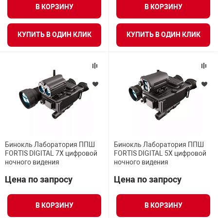
я техника
В КОРЗИНУ
В КОРЗИНУ
КУПИТЬ В ОДИН КЛИК
КУПИТЬ В ОДИН КЛИК
ые автомобили
защиты информации
нная техника
Бинокль Лаборатория ППШ
Бинокль Лаборатория ППШ
FORTIS DIGITAL 7X цифровой
FORTIS DIGITAL 5X цифровой
е средства охраны
ночного видения
ночного видения
Цена по запросу
Цена по запросу
ые ключи
В КОРЗИНУ
В КОРЗИНУ
жарные сигнализации