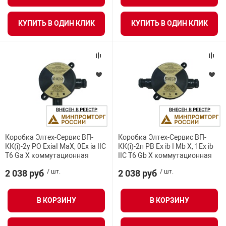
КУПИТЬ В ОДИН КЛИК
КУПИТЬ В ОДИН КЛИК
Коробка Элтех-Сервис ВП-
Коробка Элтех-Сервис ВП-
КК(i)-2у PO ExiaI MaX, 0Ex ia IIC
КК(i)-2п РВ Ex ib I Mb X, 1Ex ib
T6 Ga X коммутационная
IIC T6 Gb X коммутационная
2 038 руб
/ шт.
2 038 руб
/ шт.
В КОРЗИНУ
В КОРЗИНУ