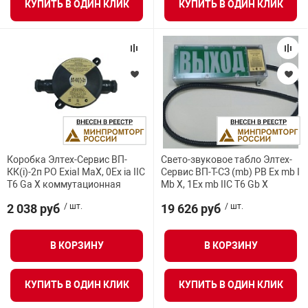
КУПИТЬ В ОДИН КЛИК
КУПИТЬ В ОДИН КЛИК
Коробка Элтех-Сервис ВП-
Свето-звуковое табло Элтех-
КК(i)-2п PO ExiaI MaX, 0Ex ia IIC
Сервис ВП-Т-СЗ (mb) РВ Ex mb I
T6 Ga X коммутационная
Mb X, 1Ex mb IIC T6 Gb X
2 038 руб
/ шт.
19 626 руб
/ шт.
В КОРЗИНУ
В КОРЗИНУ
КУПИТЬ В ОДИН КЛИК
КУПИТЬ В ОДИН КЛИК