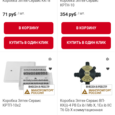
Коробка Элтех-Сервис КК–8
Коробка Элтех-Сервис
КРТН-10
нтроля управления
71 руб
/ шт.
354 руб
/ шт.
ниторинга и аналитики
В КОРЗИНУ
В КОРЗИНУ
ВСЕ ФИЛЬТРЫ
ии объектов
сти
КУПИТЬ В ОДИН КЛИК
КУПИТЬ В ОДИН КЛИК
раны периметра
ектропитания
оборудование
Коробка Элтех-Сервис
Коробка Элтех-Сервис ВП-
 и экипировка
КРТП-10х2
КК(i)-4 РВ Ex ib I Mb X, 1Ex ib IIC
T6 Gb X коммутационная