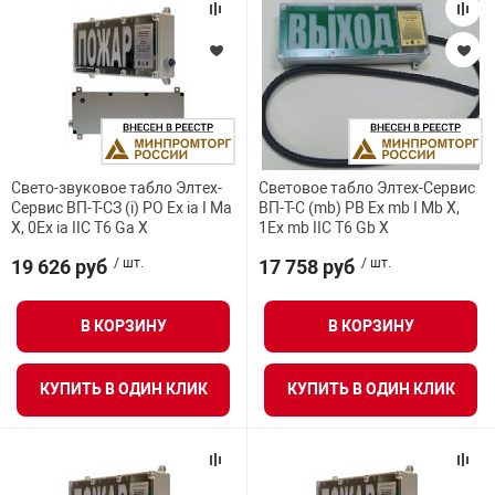
Свето-звуковое табло Элтех-
Световое табло Элтех-Сервис
Сервис ВП-Т-СЗ (i) РО Ex ia I Ma
ВП-Т-С (mb) РВ Ex mb I Mb X,
X, 0Ex ia IIC T6 Ga X
1Ex mb IIC T6 Gb X
19 626 руб
/ шт.
17 758 руб
/ шт.
В КОРЗИНУ
В КОРЗИНУ
КУПИТЬ В ОДИН КЛИК
КУПИТЬ В ОДИН КЛИК