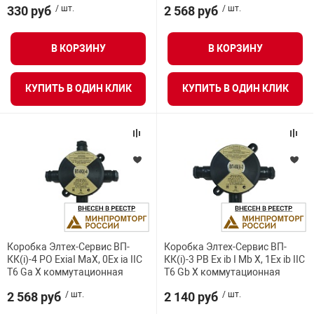
я техника
330 руб
/ шт.
2 568 руб
/ шт.
В КОРЗИНУ
В КОРЗИНУ
ые автомобили
КУПИТЬ В ОДИН КЛИК
КУПИТЬ В ОДИН КЛИК
защиты информации
нная техника
е средства охраны
Коробка Элтех-Сервис ВП-
Коробка Элтех-Сервис ВП-
КК(i)-4 PO ExiaI MaX, 0Ex ia IIC
КК(i)-3 РВ Ex ib I Mb X, 1Ex ib IIC
ые ключи
T6 Ga X коммутационная
T6 Gb X коммутационная
2 568 руб
/ шт.
2 140 руб
/ шт.
жарные сигнализации