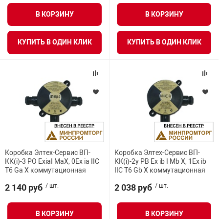
В КОРЗИНУ
В КОРЗИНУ
арная безопасность
КУПИТЬ В ОДИН КЛИК
КУПИТЬ В ОДИН КЛИК
ищенное оборудование
питания
повещения
Коробка Элтех-Сервис ВП-
Коробка Элтех-Сервис ВП-
КК(i)-3 PO ExiaI MaX, 0Ex ia IIC
КК(i)-2у РВ Ex ib I Mb X, 1Ex ib
T6 Ga X коммутационная
IIC T6 Gb X коммутационная
2 140 руб
/ шт.
2 038 руб
/ шт.
В КОРЗИНУ
В КОРЗИНУ