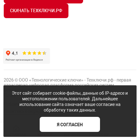
СКАЧАТЬ ТЕХКЛЮЧИ.РФ
2026 © ООО «Технологические ключи» - Техключи.рф - первая
отраслевая цифровая платформа российских систем
безопасности.
Этот сайт собирает cookie-файлы, данные об IP-адресе и
Проект
Группы ФТК
местоположении пользователей. Дальнейшее
Публичная оферта
использование сайта означает ваше согласие на
обработку таких данных.
Политика конфиденциальности
Я СОГЛАСЕН
ГЛАВНАЯ
КАТАЛОГ
КОРЗИНА
ИЗБРАННОЕ