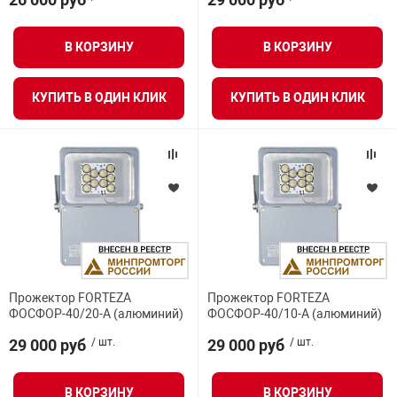
Средства инди
Табло взрыво
металлоконструкции
Максимальная равномерная грузоподьемность
В КОРЗИНУ
В КОРЗИНУ
Стволы пожар
Термошкафы в
вные решения
Длина кабеля
КУПИТЬ В ОДИН КЛИК
КУПИТЬ В ОДИН КЛИК
Узлы стыковоч
Рабочая температура
нная безопасность
Установки рас
Рабочая нагрузка
Шкафы пожарн
Щиты пожарны
Прожектор FORTEZA
Прожектор FORTEZA
ные установки
ФОСФОР-40/20-А (алюминий)
ФОСФОР-40/10-А (алюминий)
29 000 руб
/ шт.
29 000 руб
/ шт.
ное оборудование
В КОРЗИНУ
В КОРЗИНУ