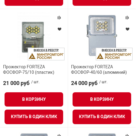
я техника
ые автомобили
защиты информации
Прожектор FORTEZA
Прожектор FORTEZA
ФОСФОР-75/10 (пластик)
ФОСФОР-40/60 (алюминий)
нная техника
21 000 руб
/ шт.
24 000 руб
/ шт.
е средства охраны
В КОРЗИНУ
В КОРЗИНУ
ые ключи
КУПИТЬ В ОДИН КЛИК
КУПИТЬ В ОДИН КЛИК
жарные сигнализации