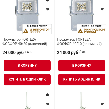
арная безопасность
ищенное оборудование
Прожектор FORTEZA
Прожектор FORTEZA
ФОСФОР-40/20 (алюминий)
ФОСФОР-40/10 (алюминий)
питания
24 000 руб
/ шт.
24 000 руб
/ шт.
повещения
В КОРЗИНУ
В КОРЗИНУ
КУПИТЬ В ОДИН КЛИК
КУПИТЬ В ОДИН КЛИК