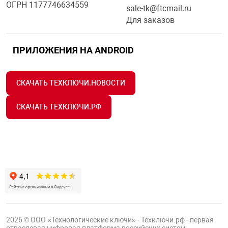
ОГРН 1177746634559
я техника
sale-tk@ftcmail.ru
Для заказов
ые автомобили
ПРИЛОЖЕНИЯ НА ANDROID
защиты информации
СКАЧАТЬ ТЕХКЛЮЧИ.НОВОСТИ
СКАЧАТЬ ТЕХКЛЮЧИ.РФ
нная техника
е средства охраны
ые ключи
2026 © ООО «Технологические ключи» - Техключи.рф - первая
жарные сигнализации