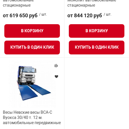
автомобильные
Монолит автомобильные
стационарные
стационарные
Средства инди
Табло взрыво
металлоконструкции
от 619 650 руб
/ шт.
от 844 120 руб
/ шт.
Стволы пожар
Термошкафы в
вные решения
В КОРЗИНУ
В КОРЗИНУ
Узлы стыковоч
нная безопасность
КУПИТЬ В ОДИН КЛИК
КУПИТЬ В ОДИН КЛИК
Установки рас
Шкафы пожарн
Щиты пожарны
ные установки
Весы Невские весы ВСА-С
Вуокса 30/40 т. 12 м.
ное оборудование
автомобильные передвижные