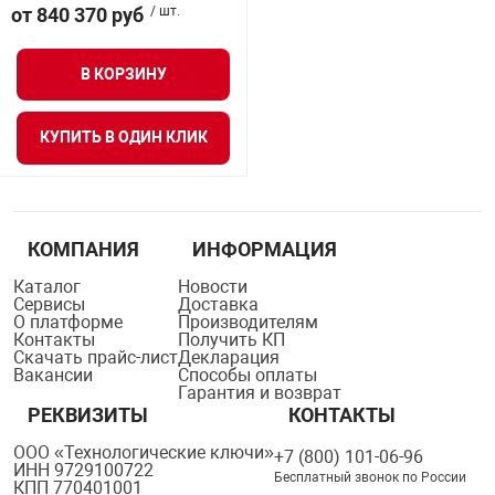
от 840 370 руб
/ шт.
нтроля управления
В КОРЗИНУ
ниторинга и аналитики
КУПИТЬ В ОДИН КЛИК
ии объектов
сти
раны периметра
КОМПАНИЯ
ИНФОРМАЦИЯ
Каталог
Новости
ектропитания
Сервисы
Доставка
О платформе
Производителям
Контакты
Получить КП
Скачать прайс-лист
Декларация
оборудование
Вакансии
Способы оплаты
Гарантия и возврат
РЕКВИЗИТЫ
КОНТАКТЫ
 и экипировка
ООО «Технологические ключи»
+7 (800) 101-06-96
ИНН 9729100722
Бесплатный звонок по России
КПП 770401001