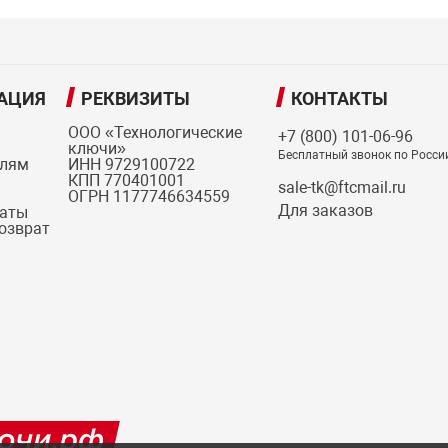
АЦИЯ
РЕКВИЗИТЫ
КОНТАКТЫ
ООО «Технологические
+7 (800) 101-06-96
ключи»
Бесплатный звонок по Росси
елям
ИНН 9729100722
КПП 770401001
sale-tk@ftcmail.ru
ОГРН 1177746634559
Для заказов
латы
возврат