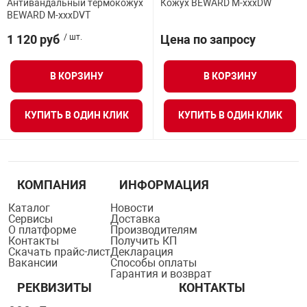
Антивандальный термокожух
Кожух BEWARD M-xxxDW
орудование
Прочее оборуд
Оборудования д
взрывозащищё
напряжением 2
BEWARD M-xxxDVT
Товарные весы
видеонаблюде
Турникеты
пожаротушени
1 120 руб
/ шт.
Цена по запросу
истическое
Оповещатели с
Стабилизаторы
Торговые весы
ие
Пульты управл
Шлагбаумы
Оборудования д
взрывозащищё
В КОРЗИНУ
В КОРЗИНУ
пожаротушени
Структурирова
Фасовочные ве
еское оборудование
Термокожухи
Шлюзовые каб
Оповещатели с
Система
КУПИТЬ В ОДИН КЛИК
КУПИТЬ В ОДИН КЛИК
Огнетушители
взрывозащищё
иссионные
Термошкафы
Электронные 
тры
Рукава пожарн
Посты взрыво
КОМПАНИЯ
ИНФОРМАЦИЯ
овое оборудование
Сигнально-осв
Каталог
Новости
Приборы приём
Сервисы
Доставка
приборы
взрывозащищё
О платформе
Производителям
Контакты
Получить КП
ическое оборудование
Скачать прайс-лист
Декларация
Вакансии
Способы оплаты
Средства защи
Системы видео
Гарантия и возврат
дыхания
взрывозащище
РЕКВИЗИТЫ
КОНТАКТЫ