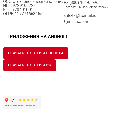
ООО «Технологические ключи»
+7 (800) 101-06-96
Средства инди
ИНН 9729100722
Табло взрыво
Бесплатный звонок по России
КПП 770401001
металлоконструкции
ОГРН 1177746634559
sale-tk@ftcmail.ru
Стволы пожар
Для заказов
Термошкафы в
вные решения
ПРИЛОЖЕНИЯ НА ANDROID
Узлы стыковоч
нная безопасность
Установки рас
СКАЧАТЬ ТЕХКЛЮЧИ.НОВОСТИ
СКАЧАТЬ ТЕХКЛЮЧИ.РФ
Шкафы пожарн
Щиты пожарны
ные установки
ное оборудование