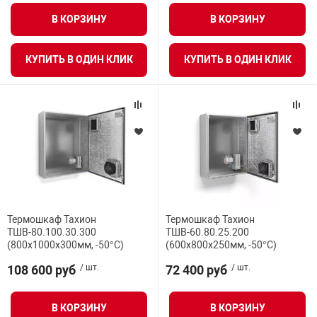
я техника
В КОРЗИНУ
В КОРЗИНУ
ые автомобили
КУПИТЬ В ОДИН КЛИК
КУПИТЬ В ОДИН КЛИК
защиты информации
нная техника
Термошкаф Тахион
Термошкаф Тахион
е средства охраны
ТШВ-80.100.30.300
ТШВ-60.80.25.200
(800х1000х300мм, -50°С)
(600х800х250мм, -50°С)
108 600 руб
/ шт.
72 400 руб
/ шт.
ые ключи
В КОРЗИНУ
В КОРЗИНУ
жарные сигнализации