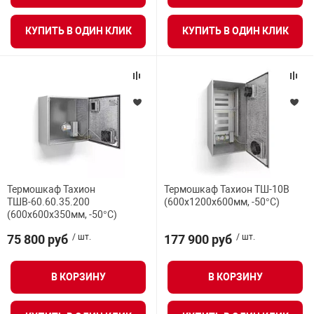
КУПИТЬ В ОДИН КЛИК
КУПИТЬ В ОДИН КЛИК
арная безопасность
ищенное оборудование
питания
повещения
Термошкаф Тахион
Термошкаф Тахион ТШ-10В
ТШВ-60.60.35.200
(600х1200х600мм, -50°С)
(600х600х350мм, -50°С)
75 800 руб
/ шт.
177 900 руб
/ шт.
В КОРЗИНУ
В КОРЗИНУ