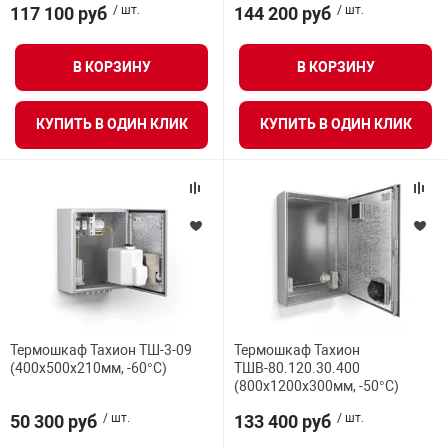
117 100 руб
/ шт.
144 200 руб
/ шт.
нтроля управления
В КОРЗИНУ
В КОРЗИНУ
ниторинга и аналитики
КУПИТЬ В ОДИН КЛИК
КУПИТЬ В ОДИН КЛИК
ии объектов
сти
раны периметра
ектропитания
оборудование
Термошкаф Тахион ТШ-3-09
Термошкаф Тахион
(400х500х210мм, -60°С)
ТШВ-80.120.30.400
(800х1200х300мм, -50°С)
 и экипировка
50 300 руб
/ шт.
133 400 руб
/ шт.