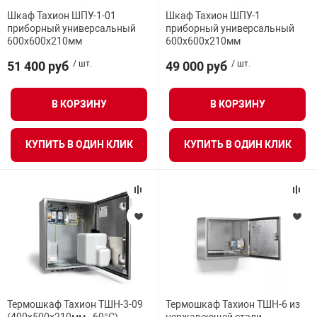
орудование
Прочее оборуд
Оборудования д
взрывозащищё
напряжением 2
Шкаф Тахион ШПУ-1-01
Шкаф Тахион ШПУ-1
Товарные весы
видеонаблюде
Турникеты
пожаротушени
приборный универсальный
приборный универсальный
600х600х210мм
600х600х210мм
истическое
Оповещатели с
Стабилизаторы
51 400 руб
/ шт.
49 000 руб
/ шт.
Торговые весы
ие
Пульты управл
Шлагбаумы
Оборудования д
взрывозащищё
пожаротушени
Структурирова
В КОРЗИНУ
В КОРЗИНУ
Фасовочные ве
еское оборудование
Термокожухи
Шлюзовые каб
Оповещатели с
Система
Огнетушители
взрывозащищё
КУПИТЬ В ОДИН КЛИК
КУПИТЬ В ОДИН КЛИК
иссионные
Термошкафы
Электронные 
тры
Рукава пожарн
Посты взрыво
овое оборудование
Сигнально-осв
Приборы приём
приборы
взрывозащищё
ическое оборудование
Средства защи
Системы видео
дыхания
взрывозащище
Термошкаф Тахион ТШН-3-09
Термошкаф Тахион ТШН-6 из