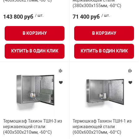
(400х500х210мм, -60°С)
нержавеющей стали
(380х300х155мм, -60°С)
Средства инди
Табло взрыво
металлоконструкции
143 800 руб
/ шт.
71 400 руб
/ шт.
Стволы пожар
Термошкафы в
вные решения
В КОРЗИНУ
В КОРЗИНУ
Узлы стыковоч
нная безопасность
КУПИТЬ В ОДИН КЛИК
КУПИТЬ В ОДИН КЛИК
Установки рас
Шкафы пожарн
Щиты пожарны
ные установки
Термошкаф Тахион ТШН-3 из
Термошкаф Тахион ТШН-1 из
нержавеющей стали
нержавеющей стали
ное оборудование
(400х500х210мм, -60°С)
(600х600х210мм, -60°С)